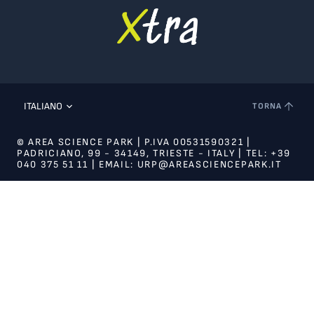
ITALIANO
TORNA
© AREA SCIENCE PARK | P.IVA 00531590321 |
PADRICIANO, 99 - 34149, TRIESTE - ITALY | TEL: +39
040 375 51 11 | EMAIL: URP@AREASCIENCEPARK.IT