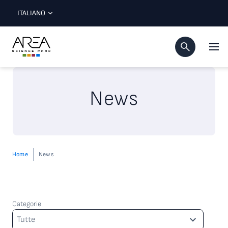
ITALIANO
News
Home
News
Categorie
Categorie
Tutte