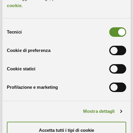
cookie.
SCOPRI COME ADERIRE A JOJOB
Selezione
Tecnici
del
consenso
Cookie di preferenza
Cookie statici
Profilazione e marketing
Mostra dettagli
Trasporto pubblico
Accetta tutti i tipi di cookie