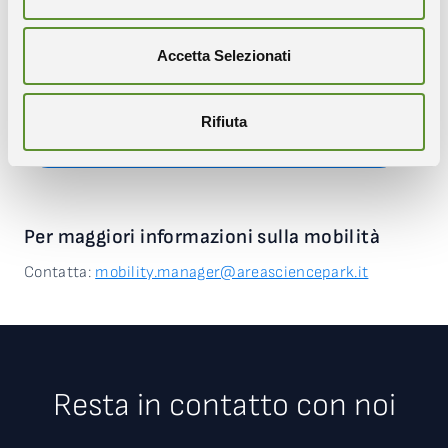
Trieste Trasporti serve i campus di Padriciano e Basovizza attraverso
Accetta Selezionati
la linea 51. Da maggio 2024, sono stati potenziati i collegamenti
dell’ora di punta del mattino, per soddisfare al meglio le esigenze di
spostamento dei lavoratori.
Rifiuta
CONSULTA GLI ORARI DELLA LINEA 51
Per maggiori informazioni sulla mobilità
Contatta:
mobility.manager@areasciencepark.it
Resta in contatto con noi