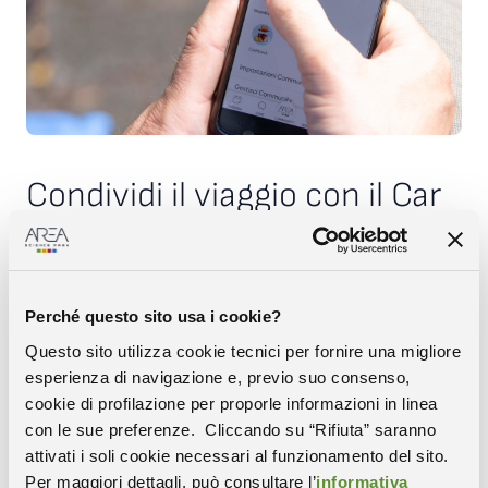
Condividi il viaggio con il Car
Pooling
Vuoi condividere il tragitto casa-lavoro, riducendo i costi e l’impatto
ambientale? Per le persone che lavorano nei campus di Padriciano e
Perché questo sito usa i cookie?
Basovizza di Area Science Park è disponibile l’app JoJoB: semplice e
comoda da usare, offre un nuovo modo di organizzare il viaggio in
Questo sito utilizza cookie tecnici per fornire una migliore
condivisione. Puoi proporti come autista del tuo mezzo o come
esperienza di navigazione e, previo suo consenso,
passeggero di altri lavoratori.
cookie di profilazione per proporle informazioni in linea
L’app JoJoB è scaricabile gratuitamente da
AppStore
o da
Google Play
con le sue preferenze. Cliccando su “Rifiuta” saranno
attivati i soli cookie necessari al funzionamento del sito.
I RISULTATI DEL CAR POOLING
Per maggiori dettagli, può consultare l’
informativa