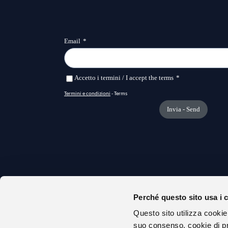
Perché questo sito usa i 
CHI S
Questo sito utilizza cookie
URP
suo consenso, cookie di pr