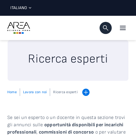
ITALIANO
Ricerca esperti
Home
Lavora con noi
Ricerca esperti
Se sei un e
spert
o
o un
docent
e
in questa sezione
trovi
gli annunci sul
le
opportunità disponibili per incarichi
professionali
,
commissioni di concorso
o per
valutare