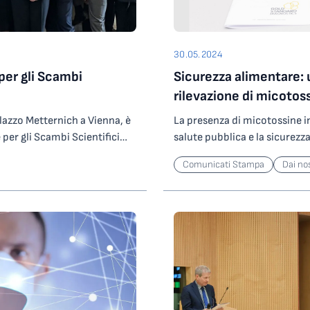
30.05.2024
 per gli Scambi
Sicurezza alimentare: u
rilevazione di micotos
alazzo Metternich a Vienna, è
La presenza di micotossine i
per gli Scambi Scientifici
salute pubblica e la sicurezz
ci e i ricercatori italiani che
e gli animali. Composti tossi
Comunicati Stampa
Dai no
è nata da un intenso lavoro
come Aspergillus, Fusarium 
eo Staiano, iniziato a fine
prodotti durante la coltivazio
ione, Ambasciatore Stefano
la messa a punto di test di an
nazione
fattore importante e critico.
o lo Statuto
leader nel settore della diagn
enna ricopre il ruolo di
Science Park dal 1994, ha sv
stimenti in ricerca ben oltre
test, SENSIStrip AFLA e SEN
sistema scientifico di grande
rapida e precisa per la rilevaz
 che la comunità dei
deossinivalenolo. Il deossi