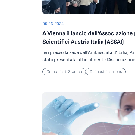
05.06.2024
A Vienna il lancio dell’Associazione
Scientifici Austria Italia (ASSAI)
Ieri presso la sede dell’Ambasciata d’Italia, P
stata presentata ufficialmente l’Associazione 
Austria Italia (ASSAI) che riunisce gli accademi
Comunicati Stampa
Dai nostri campus
vivono e lavorano in Austria. L’Associazione 
dell’Addetto Scientifico dell’Ambasciata Amed
2022 su iniziativa del precedente Capo Miss
Beltrame, e proseguito con identica determi
dall’Ambasciatore Giovanni Pugliese. Second
dell’Associazione, l’Ambasciatore d’Italia a Vi
Presidente Onorario. L’Austria, paese con inve
il 3% del PIL e in costante crescita, è un eco
attrazione per i ricercatori italiani. Si stima