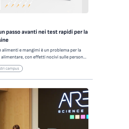
n passo avanti nei test rapidi per la
sine
n alimenti e mangimi è un problema per la
a alimentare, con effetti nocivi sulle persone
ci prodotti da funghi
stri campus
e Penicillium, possono contaminare i
ne, il trasporto e lo stoccaggio e, per questo,
alisi sempre più rapidi e affidabili è un
 Gold Standard Diagnostics Trieste, azienda
ostica insediata nel parco scientifico di Area
iluppato due nuovi
SIStrip DON, che offrono una soluzione
ione delle aflatossine totali e del
nivalenolo, comunemente noto come