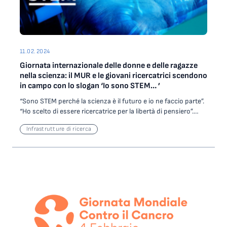
11.02.2024
Giornata internazionale delle donne e delle ragazze
nella scienza: il MUR e le giovani ricercatrici scendono
in campo con lo slogan ‘Io sono STEM… ’
“Sono STEM perché la scienza è il futuro e io ne faccio parte”.
“Ho scelto di essere ricercatrice per la libertà di pensiero”.
“Io sono STEM per dare valore alla ricerca”. “La ricerca mi
Infrastrutture di ricerca
permette di essere libera e creativa”. “Io sono STEM per
progettare il futuro”. “Prendetevi quel posto in prima fila nel
futuro della scienza!”. Sono i messaggi di alcune giovani
ricercatrici per la Giornata internazionale delle donne e delle
ragazze nella scienza. Le loro testimonianze sono
state raccolte in un video realizzato dal Ministero
dell’Università e della Ricerca con la collaborazione degli Enti
di Ricerca italiani: Area Science Park; Agenzia spaziale italiana
(ASI); Consiglio Nazionale delle Ricerche (CNR);
Istituto italiano di studi germanici (IISG); Istituto nazionale di