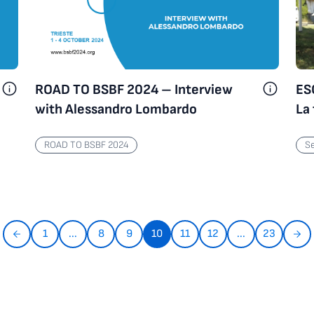
ROAD TO BSBF 2024 – Interview
ES
with Alessandro Lombardo
La
ROAD TO BSBF 2024
Se
Dai nostri campus
1
...
8
9
10
11
12
...
23