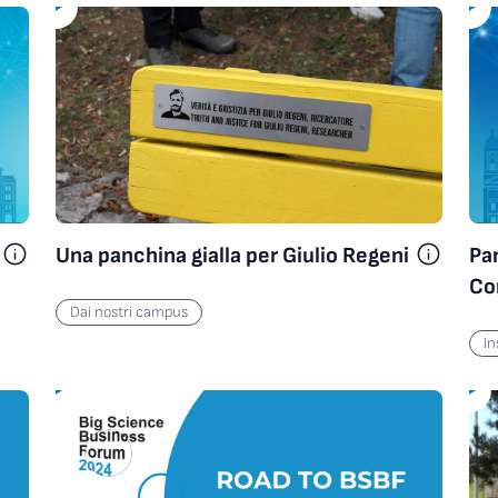
Inside Pandemic Preparedness Conference
Una panchina gialla per Giulio Regeni
Pa
Co
Dai nostri campus
pr
Inside Pandemic Preparedness Conference
I