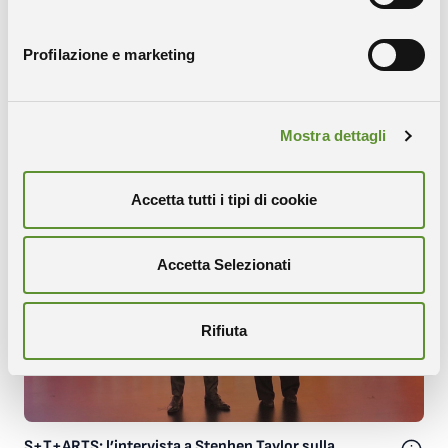
Profilazione e marketing
The Sentinel Self Story: il racconto della residenza
Mostra dettagli
artistica in Area Science Park
Accetta tutti i tipi di cookie
Accetta Selezionati
The Immune Sentinel Self
S+T+ARTS
MEET digital culture center
Rifiuta
in questo articolo
S+T+ARTS: l’intervista a Stephen Taylor sulla