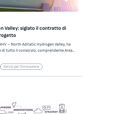
 Valley: siglato il contratto di
rogetto
AHV – North Adriatic Hydrogen Valley, ha
 di tutto il consorzio, comprendente Area
enezia Giulia e Università di Trieste e alcune
o dell’importo di 25 milioni di euro con il
Servizi per l'Innovazione
oint Undertaking per il cofinanziamento del
nta il via libera ufficiale per l’attuazione di
ansnazionale nell’ambito del programma
ra a creare la prima e più grande valle
in Europa, inizierà l’1 settembre 2023,
7 progetti pilota nei territori coinvolti. Il
stato ideato da Area Science Park, che agirà
i “sandbox normative” e modelli di business