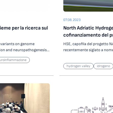
07.08.2023
eme per la ricerca sul
North Adriatic Hydrogen
cofinanziamento del p
2 variants on genome
HSE, capofila del progetto N
tion and neuropathogenesis’
recentemente siglato a nome
tegrità genomica e loro
Science Park, Regione Friuli V
uroinfiammazione
europatogenesi) che vede
aziende regionali, un contratt
hydrogen valley
idrogeno
’ICGEB (International Centre
Clean Hydrogen Partnership J
in collaborazione con
progetto. Questo atto rapprese
OM e Istituto Ricerca e
questo progetto europeo tr
 di Trieste è risultato tra i
Horizon Europe. NAHV, che mi
di ricerca nell’ambito della
dell’idrogeno transnazionale 
 il monitoraggio
durerà 72 mesi e comprenderà 1
Preparazione alla gestione
concept del progetto NAHV è 
iato dal Ministero della
per supportare lo sviluppo d