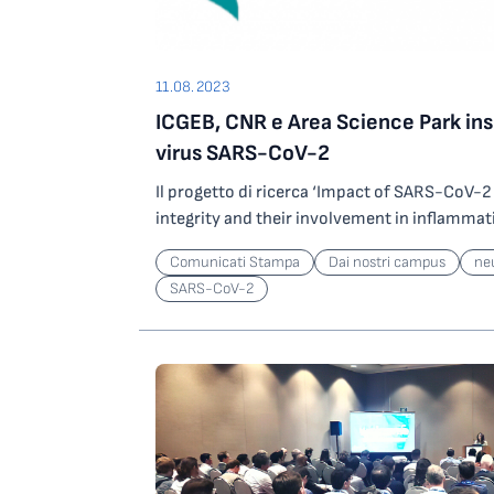
11.08.2023
ICGEB, CNR e Area Science Park insi
virus SARS-CoV-2
Il progetto di ricerca ‘Impact of SARS-CoV-
integrity and their involvement in inflamma
(Impatto delle varianti di SARS-CoV-2 sull’in
Comunicati Stampa
Dai nostri campus
ne
coinvolgimenti nell’infiammazione e nella n
SARS-CoV-2
come capofila il laboratorio di Virologia dell
for Genetic Engineering and Biotechnology) 
l’Istituto di Genetica Molecolare del CNR, l’IF
Innovazione Tecnologica dell’Area Science Park
vincitori del bando per il sostegno a progetti 
“Rete Italiana per la sorveglianza virologica,
immunologico, la formazione e la ricerca in 
delle Emergenze Infettive – R.I.Pr.E.I.” finanz