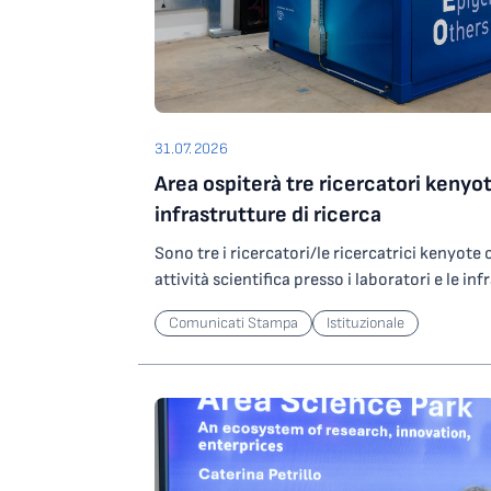
31.07.2026
Area ospiterà tre ricercatori kenyot
infrastrutture di ricerca
Sono tre i ricercatori/le ricercatrici kenyot
attività scientifica presso i laboratori e le inf
Science Park grazie a un contributo del Minist
Comunicati Stampa
Istituzionale
Ricerca che l’Ente ha ottenuto partecipando
nell’ambito degli investimenti del PNRR. In par
ricercatori/ricercatrici selezionati saranno os
potranno svolgere attività di ricerca presso
altamente specializzata per lo studio di agen
operando su ORFEO, centro per il calcolo ad a
Science Park. Le attività riguarderanno lo sv