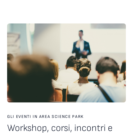
scelte strategiche. Inoltre, è stato presentato il nuovo
servizio personalizzato, attivo dal 2026, finalizzato a favorire
l’incontro tra tecnologie, investitori e partner industriali,
attraverso una piattaforma europea dedicata. Ampio spazio
anche al racconto di esperienze imprenditoriali concrete. In
particolare, è stata condivisa la testimonianza di Paolo Ganis,
CEO di Vitesy, realtà nata a Pordenone che in otto anni ha
costruito un percorso di crescita internazionale fondato su
innovazione, capacità di esecuzione e visione
imprenditoriale. Vitesy rappresenta un esempio concreto di
come una startup deep tech possa crescere, scalare e
competere sui mercati globali, partendo da un territorio e
valorizzando competenze, tecnologie e opportunità offerte
dagli ecosistemi dell’innovazione. Creare le condizioni perché
altre imprese possano intraprendere percorsi di crescita
simili è una delle sfide che Area Science Park intende
contribuire a raccogliere, rafforzando il proprio ruolo a
supporto dello sviluppo tecnologico, dell’innovazione e della
competitività delle imprese in Europa.
GLI EVENTI IN AREA SCIENCE PARK
Workshop, corsi, incontri e