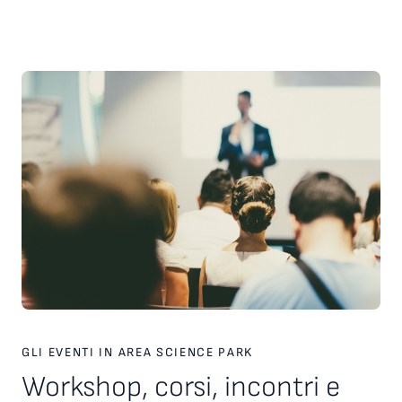
scelte strategiche. Inoltre, è stato presentato il nuovo
servizio personalizzato, attivo dal 2026, finalizzato a favorire
l’incontro tra tecnologie, investitori e partner industriali,
attraverso una piattaforma europea dedicata. Ampio spazio
anche al racconto di esperienze imprenditoriali concrete. In
particolare, è stata condivisa la testimonianza di Paolo Ganis,
CEO di Vitesy, realtà nata a Pordenone che in otto anni ha
costruito un percorso di crescita internazionale fondato su
innovazione, capacità di esecuzione e visione
imprenditoriale. Vitesy rappresenta un esempio concreto di
come una startup deep tech possa crescere, scalare e
competere sui mercati globali, partendo da un territorio e
valorizzando competenze, tecnologie e opportunità offerte
dagli ecosistemi dell’innovazione. Creare le condizioni perché
altre imprese possano intraprendere percorsi di crescita
simili è una delle sfide che Area Science Park intende
contribuire a raccogliere, rafforzando il proprio ruolo a
supporto dello sviluppo tecnologico, dell’innovazione e della
competitività delle imprese in Europa.
GLI EVENTI IN AREA SCIENCE PARK
Workshop, corsi, incontri e