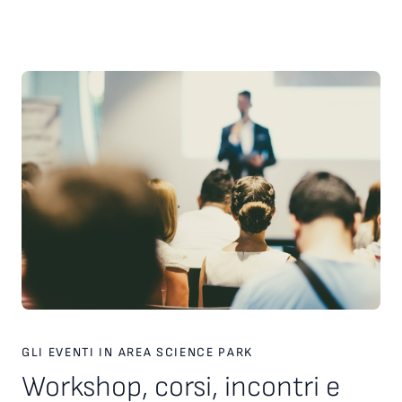
scelte strategiche. Inoltre, è stato presentato il nuovo
servizio personalizzato, attivo dal 2026, finalizzato a favorire
l’incontro tra tecnologie, investitori e partner industriali,
attraverso una piattaforma europea dedicata. Ampio spazio
anche al racconto di esperienze imprenditoriali concrete. In
particolare, è stata condivisa la testimonianza di Paolo Ganis,
CEO di Vitesy, realtà nata a Pordenone che in otto anni ha
costruito un percorso di crescita internazionale fondato su
innovazione, capacità di esecuzione e visione
imprenditoriale. Vitesy rappresenta un esempio concreto di
come una startup deep tech possa crescere, scalare e
competere sui mercati globali, partendo da un territorio e
valorizzando competenze, tecnologie e opportunità offerte
dagli ecosistemi dell’innovazione. Creare le condizioni perché
altre imprese possano intraprendere percorsi di crescita
simili è una delle sfide che Area Science Park intende
contribuire a raccogliere, rafforzando il proprio ruolo a
supporto dello sviluppo tecnologico, dell’innovazione e della
competitività delle imprese in Europa.
GLI EVENTI IN AREA SCIENCE PARK
Workshop, corsi, incontri e