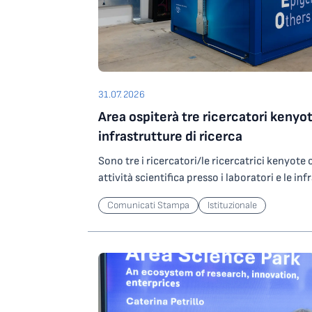
31.07.2026
Area ospiterà tre ricercatori kenyot
infrastrutture di ricerca
Sono tre i ricercatori/le ricercatrici kenyot
attività scientifica presso i laboratori e le inf
Science Park grazie a un contributo del Minist
Comunicati Stampa
Istituzionale
Ricerca che l’Ente ha ottenuto partecipando
nell’ambito degli investimenti del PNRR. In par
ricercatori/ricercatrici selezionati saranno os
potranno svolgere attività di ricerca presso
altamente specializzata per lo studio di agen
operando su ORFEO, centro per il calcolo ad a
Science Park. Le attività riguarderanno lo sv