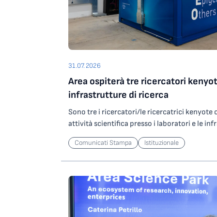
31.07.2026
Area ospiterà tre ricercatori kenyot
infrastrutture di ricerca
Sono tre i ricercatori/le ricercatrici kenyot
attività scientifica presso i laboratori e le inf
Science Park grazie a un contributo del Minist
Comunicati Stampa
Istituzionale
Ricerca che l’Ente ha ottenuto partecipando
nell’ambito degli investimenti del PNRR. In par
ricercatori/ricercatrici selezionati saranno os
potranno svolgere attività di ricerca presso
altamente specializzata per lo studio di agen
operando su ORFEO, centro per il calcolo ad a
Science Park. Le attività riguarderanno lo sv