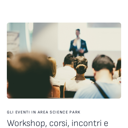
scelte strategiche. Inoltre, è stato presentato il nuovo
servizio personalizzato, attivo dal 2026, finalizzato a favorire
l’incontro tra tecnologie, investitori e partner industriali,
attraverso una piattaforma europea dedicata. Ampio spazio
anche al racconto di esperienze imprenditoriali concrete. In
particolare, è stata condivisa la testimonianza di Paolo Ganis,
CEO di Vitesy, realtà nata a Pordenone che in otto anni ha
costruito un percorso di crescita internazionale fondato su
innovazione, capacità di esecuzione e visione
imprenditoriale. Vitesy rappresenta un esempio concreto di
come una startup deep tech possa crescere, scalare e
competere sui mercati globali, partendo da un territorio e
valorizzando competenze, tecnologie e opportunità offerte
dagli ecosistemi dell’innovazione. Creare le condizioni perché
altre imprese possano intraprendere percorsi di crescita
simili è una delle sfide che Area Science Park intende
contribuire a raccogliere, rafforzando il proprio ruolo a
supporto dello sviluppo tecnologico, dell’innovazione e della
competitività delle imprese in Europa.
GLI EVENTI IN AREA SCIENCE PARK
Workshop, corsi, incontri e