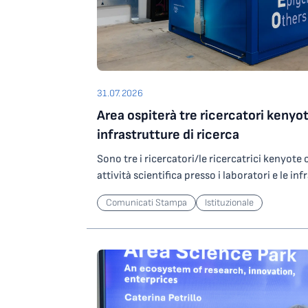
31.07.2026
Area ospiterà tre ricercatori kenyot
infrastrutture di ricerca
Sono tre i ricercatori/le ricercatrici kenyot
attività scientifica presso i laboratori e le inf
Science Park grazie a un contributo del Minist
Comunicati Stampa
Istituzionale
Ricerca che l’Ente ha ottenuto partecipando
nell’ambito degli investimenti del PNRR. In par
ricercatori/ricercatrici selezionati saranno os
potranno svolgere attività di ricerca presso
altamente specializzata per lo studio di agen
operando su ORFEO, centro per il calcolo ad a
Science Park. Le attività riguarderanno lo sv