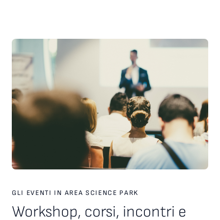
scelte strategiche. Inoltre, è stato presentato il nuovo
servizio personalizzato, attivo dal 2026, finalizzato a favorire
l’incontro tra tecnologie, investitori e partner industriali,
attraverso una piattaforma europea dedicata. Ampio spazio
anche al racconto di esperienze imprenditoriali concrete. In
particolare, è stata condivisa la testimonianza di Paolo Ganis,
CEO di Vitesy, realtà nata a Pordenone che in otto anni ha
costruito un percorso di crescita internazionale fondato su
innovazione, capacità di esecuzione e visione
imprenditoriale. Vitesy rappresenta un esempio concreto di
come una startup deep tech possa crescere, scalare e
competere sui mercati globali, partendo da un territorio e
valorizzando competenze, tecnologie e opportunità offerte
dagli ecosistemi dell’innovazione. Creare le condizioni perché
altre imprese possano intraprendere percorsi di crescita
simili è una delle sfide che Area Science Park intende
contribuire a raccogliere, rafforzando il proprio ruolo a
supporto dello sviluppo tecnologico, dell’innovazione e della
competitività delle imprese in Europa.
GLI EVENTI IN AREA SCIENCE PARK
Workshop, corsi, incontri e