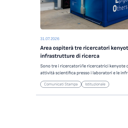
31.07.2026
Area ospiterà tre ricercatori kenyot
infrastrutture di ricerca
Sono tre i ricercatori/le ricercatrici kenyot
attività scientifica presso i laboratori e le inf
Science Park grazie a un contributo del Minist
Comunicati Stampa
Istituzionale
Ricerca che l’Ente ha ottenuto partecipando
nell’ambito degli investimenti del PNRR. In par
ricercatori/ricercatrici selezionati saranno os
potranno svolgere attività di ricerca presso
altamente specializzata per lo studio di agen
operando su ORFEO, centro per il calcolo ad a
Science Park. Le attività riguarderanno lo sv