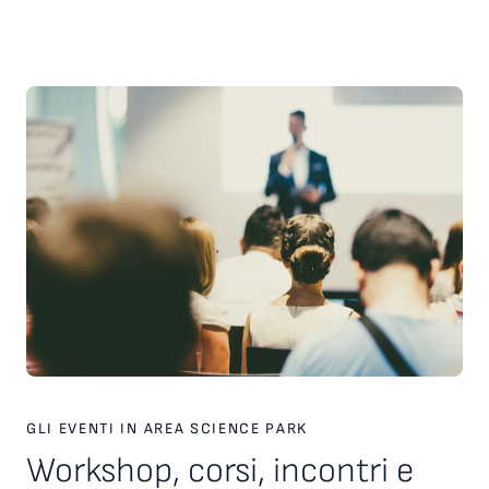
scelte strategiche. Inoltre, è stato presentato il nuovo
servizio personalizzato, attivo dal 2026, finalizzato a favorire
l’incontro tra tecnologie, investitori e partner industriali,
attraverso una piattaforma europea dedicata. Ampio spazio
anche al racconto di esperienze imprenditoriali concrete. In
particolare, è stata condivisa la testimonianza di Paolo Ganis,
CEO di Vitesy, realtà nata a Pordenone che in otto anni ha
costruito un percorso di crescita internazionale fondato su
innovazione, capacità di esecuzione e visione
imprenditoriale. Vitesy rappresenta un esempio concreto di
come una startup deep tech possa crescere, scalare e
competere sui mercati globali, partendo da un territorio e
valorizzando competenze, tecnologie e opportunità offerte
dagli ecosistemi dell’innovazione. Creare le condizioni perché
altre imprese possano intraprendere percorsi di crescita
simili è una delle sfide che Area Science Park intende
contribuire a raccogliere, rafforzando il proprio ruolo a
supporto dello sviluppo tecnologico, dell’innovazione e della
competitività delle imprese in Europa.
GLI EVENTI IN AREA SCIENCE PARK
Workshop, corsi, incontri e