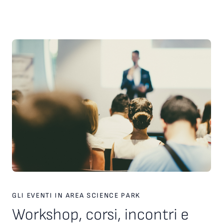
scelte strategiche. Inoltre, è stato presentato il nuovo
servizio personalizzato, attivo dal 2026, finalizzato a favorire
l’incontro tra tecnologie, investitori e partner industriali,
attraverso una piattaforma europea dedicata. Ampio spazio
anche al racconto di esperienze imprenditoriali concrete. In
particolare, è stata condivisa la testimonianza di Paolo Ganis,
CEO di Vitesy, realtà nata a Pordenone che in otto anni ha
costruito un percorso di crescita internazionale fondato su
innovazione, capacità di esecuzione e visione
imprenditoriale. Vitesy rappresenta un esempio concreto di
come una startup deep tech possa crescere, scalare e
competere sui mercati globali, partendo da un territorio e
valorizzando competenze, tecnologie e opportunità offerte
dagli ecosistemi dell’innovazione. Creare le condizioni perché
altre imprese possano intraprendere percorsi di crescita
simili è una delle sfide che Area Science Park intende
contribuire a raccogliere, rafforzando il proprio ruolo a
supporto dello sviluppo tecnologico, dell’innovazione e della
competitività delle imprese in Europa.
GLI EVENTI IN AREA SCIENCE PARK
Workshop, corsi, incontri e