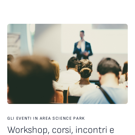
scelte strategiche. Inoltre, è stato presentato il nuovo
servizio personalizzato, attivo dal 2026, finalizzato a favorire
l’incontro tra tecnologie, investitori e partner industriali,
attraverso una piattaforma europea dedicata. Ampio spazio
anche al racconto di esperienze imprenditoriali concrete. In
particolare, è stata condivisa la testimonianza di Paolo Ganis,
CEO di Vitesy, realtà nata a Pordenone che in otto anni ha
costruito un percorso di crescita internazionale fondato su
innovazione, capacità di esecuzione e visione
imprenditoriale. Vitesy rappresenta un esempio concreto di
come una startup deep tech possa crescere, scalare e
competere sui mercati globali, partendo da un territorio e
valorizzando competenze, tecnologie e opportunità offerte
dagli ecosistemi dell’innovazione. Creare le condizioni perché
altre imprese possano intraprendere percorsi di crescita
simili è una delle sfide che Area Science Park intende
contribuire a raccogliere, rafforzando il proprio ruolo a
supporto dello sviluppo tecnologico, dell’innovazione e della
competitività delle imprese in Europa.
GLI EVENTI IN AREA SCIENCE PARK
Workshop, corsi, incontri e