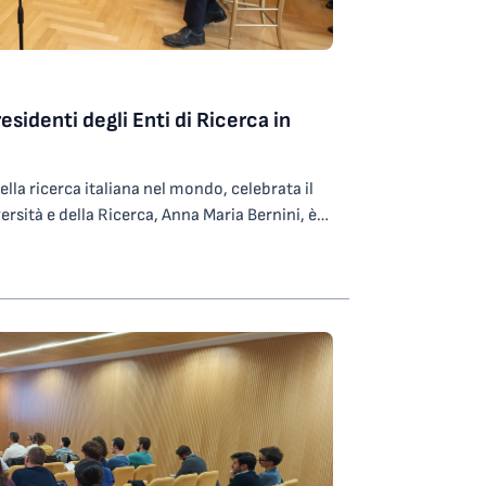
Presidenti degli Enti di Ricerca in
ella ricerca italiana nel mondo, celebrata il
versità e della Ricerca, Anna Maria Bernini, è
al Presidente della Repubblica, Sergio
l Ministro Bernini i Presidenti degli Enti
che la Presidente di Area Science Park prof.
nte dell’Istituto Nazionale di Oceanografia e di
 prof. Nicola Casagli; entrambi gli Enti
uli Venezia Giulia, a Trieste. Durante la visita
ncipali interventi introdotti negli ultimi mesi
ano della ricerca e valorizzare il capitale
zione ai giovani ricercatori. “Desidero
la Repubblica Sergio Mattarella – ha