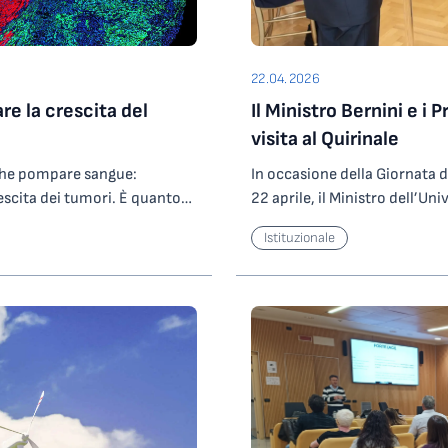
22.04.2026
re la crescita del
Il Ministro Bernini e i 
visita al Quirinale
 che pompare sangue:
In occasione della Giornata d
escita dei tumori. È quanto
22 aprile, il Ministro dell’Uni
bblicato su Science. I
stata ricevuta al Quirinale d
Istituzionale
he generate dalla contrazione
Mattarella. Ad accompagnare i
a crescita tumorale sia in
pubblici di ricerca tra cui an
Lo studio, guidato da
Caterina Petrillo e il Preside
tic Engineering and
Geofisica Sperimentale – OGS
iversità di Trieste e al Centro
hanno la sede principale in Fri
é i tumori del cuore siano
il Ministro ha illustrato i pri
vano che i tumori cardiaci
per rafforzare il sistema itali
icano, tendono a essere più
umano, con particolare atten
chiarato la coordinatrice dello
ringraziare il Presidente del