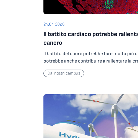
24.04.2026
Il battito cardiaco potrebbe rallenta
cancro
Il battito del cuore potrebbe fare molto più
potrebbe anche contribuire a rallentare la cr
emerge da un nuovo studio internazionale pu
Dai nostri campus
ricercatori hanno scoperto che le forze fisic
cardiaca possono ridurre significativamente l
modelli murini sia in tessuti cardiaci umani. 
scienziati dell’International Centre for Gene
Biotechnology (ICGEB) in Italia, insieme all’Un
Cardiologico Monzino, aiuta a spiegare perch
estremamente rari. “Da tempo i medici osser
sono molto poco frequenti e, quando si verif
piccoli rispetto a quelli in altri organi”, ha di