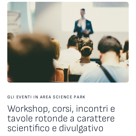
Università di Udine, SISSA e Comune di Trieste, nell’ambito
del protocollo Trieste Città della Conoscenza. A valutare i
concorrenti una giuria composta da Nicola Bressi (Museo
Civico di Storia Naturale di Trieste), Vieri Candelise (Università
di Trieste), Giulia Casasole (SISSA) e Valeria Filì (Università di
Udine).
GLI EVENTI IN AREA SCIENCE PARK
Workshop, corsi, incontri e
tavole rotonde a carattere
scientifico e divulgativo