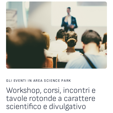
Università di Udine, SISSA e Comune di Trieste, nell’ambito
del protocollo Trieste Città della Conoscenza. A valutare i
concorrenti una giuria composta da Nicola Bressi (Museo
Civico di Storia Naturale di Trieste), Vieri Candelise (Università
di Trieste), Giulia Casasole (SISSA) e Valeria Filì (Università di
Udine).
GLI EVENTI IN AREA SCIENCE PARK
Workshop, corsi, incontri e
tavole rotonde a carattere
scientifico e divulgativo