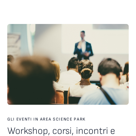
scelte strategiche. Inoltre, è stato presentato il nuovo
servizio personalizzato, attivo dal 2026, finalizzato a favorire
l’incontro tra tecnologie, investitori e partner industriali,
attraverso una piattaforma europea dedicata. Ampio spazio
anche al racconto di esperienze imprenditoriali concrete. In
particolare, è stata condivisa la testimonianza di Paolo Ganis,
CEO di Vitesy, realtà nata a Pordenone che in otto anni ha
costruito un percorso di crescita internazionale fondato su
innovazione, capacità di esecuzione e visione
imprenditoriale. Vitesy rappresenta un esempio concreto di
come una startup deep tech possa crescere, scalare e
competere sui mercati globali, partendo da un territorio e
valorizzando competenze, tecnologie e opportunità offerte
dagli ecosistemi dell’innovazione. Creare le condizioni perché
altre imprese possano intraprendere percorsi di crescita
simili è una delle sfide che Area Science Park intende
contribuire a raccogliere, rafforzando il proprio ruolo a
supporto dello sviluppo tecnologico, dell’innovazione e della
competitività delle imprese in Europa.
GLI EVENTI IN AREA SCIENCE PARK
Workshop, corsi, incontri e