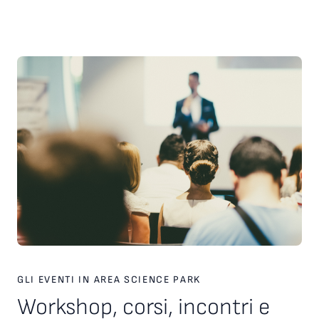
scelte strategiche. Inoltre, è stato presentato il nuovo
servizio personalizzato, attivo dal 2026, finalizzato a favorire
l’incontro tra tecnologie, investitori e partner industriali,
attraverso una piattaforma europea dedicata. Ampio spazio
anche al racconto di esperienze imprenditoriali concrete. In
particolare, è stata condivisa la testimonianza di Paolo Ganis,
CEO di Vitesy, realtà nata a Pordenone che in otto anni ha
costruito un percorso di crescita internazionale fondato su
innovazione, capacità di esecuzione e visione
imprenditoriale. Vitesy rappresenta un esempio concreto di
come una startup deep tech possa crescere, scalare e
competere sui mercati globali, partendo da un territorio e
valorizzando competenze, tecnologie e opportunità offerte
dagli ecosistemi dell’innovazione. Creare le condizioni perché
altre imprese possano intraprendere percorsi di crescita
simili è una delle sfide che Area Science Park intende
contribuire a raccogliere, rafforzando il proprio ruolo a
supporto dello sviluppo tecnologico, dell’innovazione e della
competitività delle imprese in Europa.
GLI EVENTI IN AREA SCIENCE PARK
Workshop, corsi, incontri e