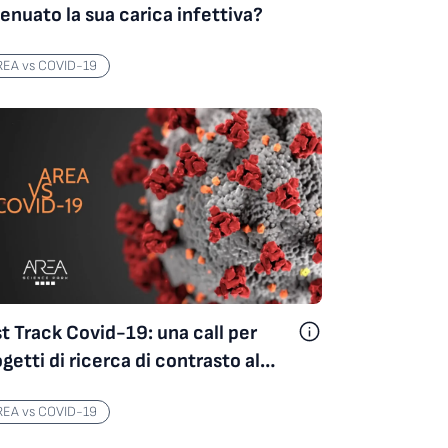
enuato la sua carica infettiva?
REA vs COVID-19
t Track Covid-19: una call per
getti di ricerca di contrasto al
ronavirus
REA vs COVID-19