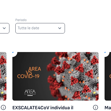
Periodo
Periodo
Tutte le date
EXSCALATE4CoV individua il
Ma