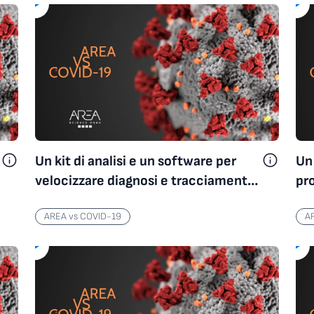
AREA vs COVID-19
Un kit di analisi e un software per
Un 
velocizzare diagnosi e tracciamento
pro
dei casi di Covid-19
d’
AREA vs COVID-19
A
Dai nostri campus