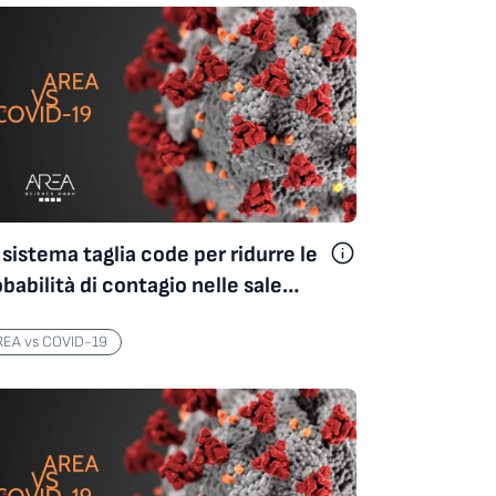
AREA vs COVID-19
sistema taglia code per ridurre le
babilità di contagio nelle sale
attesa
REA vs COVID-19