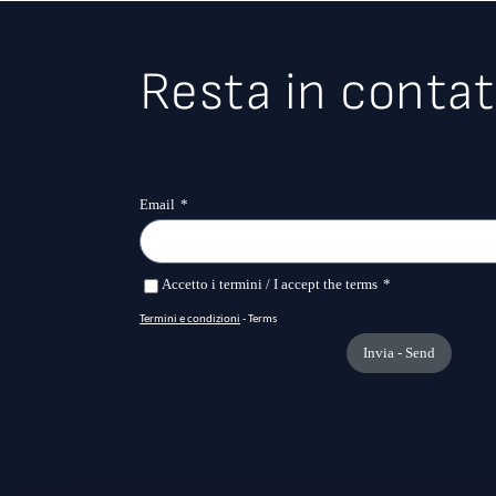
Resta in contat
AREA vs COVID-19