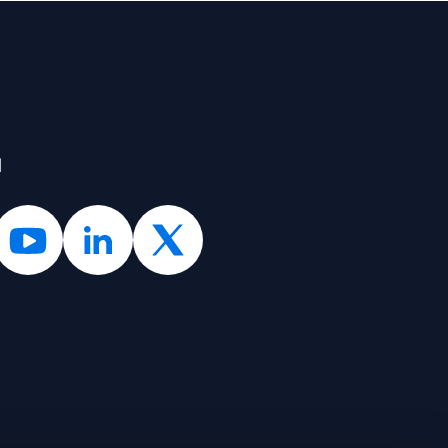
l
AREA vs COVID-19