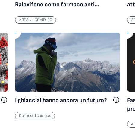
Raloxifene come farmaco anti
att
SARS-CoV-2
AREA vs COVID-19
A
I ghiacciai hanno ancora un futuro?
Fas
pro
Dai nostri campus
co
A