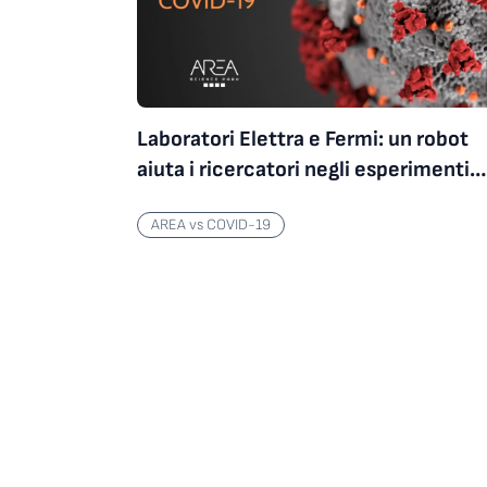
AREA vs COVID-19
Laboratori Elettra e Fermi: un robot
aiuta i ricercatori negli esperimenti a
distanza
AREA vs COVID-19
AREA vs COVID-19