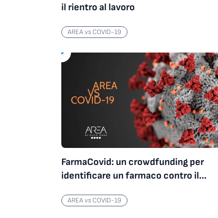
il rientro al lavoro
AREA vs COVID-19
FarmaCovid: un crowdfunding per
identificare un farmaco contro il
virus SARS-CoV-2
AREA vs COVID-19