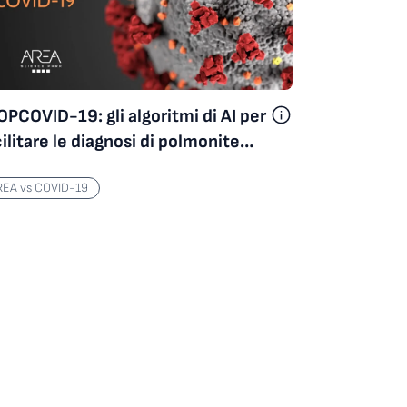
AREA vs COVID-19
PCOVID-19: gli algoritmi di AI per
ilitare le diagnosi di polmonite
erstiziale
REA vs COVID-19
AREA vs COVID-19