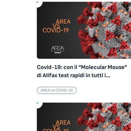
AREA vs COVID-19
Covid-19: con il “Molecular Mouse”
di Alifax test rapidi in tutti i
laboratori di analisi
AREA vs COVID-19