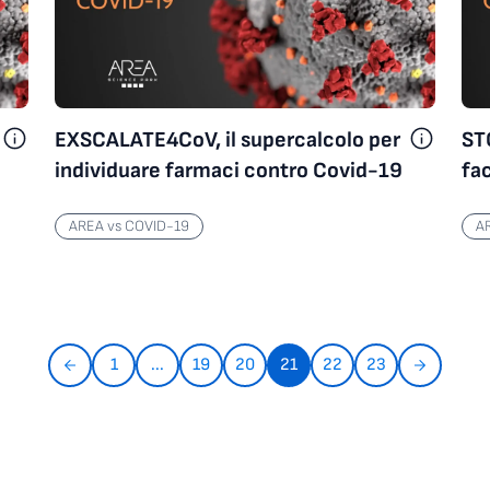
EXSCALATE4CoV, il supercalcolo per
STO
individuare farmaci contro Covid-19
fac
int
AREA vs COVID-19
A
1
...
19
20
21
22
23
AREA vs COVID-19