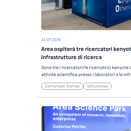
31.07.2026
Area ospiterà tre ricercatori kenyot
infrastrutture di ricerca
Sono tre i ricercatori/le ricercatrici kenyot
attività scientifica presso i laboratori e le inf
Science Park grazie a un contributo del Minist
Comunicati Stampa
Istituzionale
Ricerca che l’Ente ha ottenuto partecipando
nell’ambito degli investimenti del PNRR. In par
ricercatori/ricercatrici selezionati saranno os
potranno svolgere attività di ricerca presso
altamente specializzata per lo studio di agen
operando su ORFEO, centro per il calcolo ad a
Science Park. Le attività riguarderanno lo sv