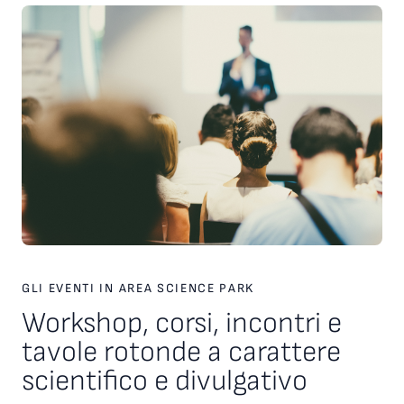
Università di Udine, SISSA e Comune di Trieste, nell’ambito
del protocollo Trieste Città della Conoscenza. A valutare i
concorrenti una giuria composta da Nicola Bressi (Museo
Civico di Storia Naturale di Trieste), Vieri Candelise (Università
di Trieste), Giulia Casasole (SISSA) e Valeria Filì (Università di
Udine).
GLI EVENTI IN AREA SCIENCE PARK
Workshop, corsi, incontri e
tavole rotonde a carattere
scientifico e divulgativo