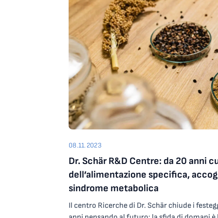
di imprenditori, investitori ed esperti del set
di 61 aziende innovative iscritte al contest da
acceleratori e centri di ricerca universitari.At
dell’intelligenza artificiale, della cybersecurit
robotica e delle life science, le dieci startup 
programma di accelerazione UniCredit Start L
vittoria finale è stata Katekem – iscritta dal
calabrese Entopan – che ha sviluppato una t
accelerare lo sviluppo di nuove molecole e il
tratta di OnePot, un reattore chimico automa
che permette di digitalizzare un processo chi
che può essere inviato ovunque nel mondo 
08.11.2023
replicato.Sul podio anche Enphos di Verona, 
Dr. Schär R&D Centre: da 20 anni c
dal consorzio INSTM, e la padovana Rozes, spi
Padova. Enphos si occupa di sviluppare soluz
dell’alimentazione specifica, accogli
idrogeno verde e bianco, che includono elettr
sindrome metabolica
per generare idrogeno verde e materiali e siste
Il centro Ricerche di Dr. Schär chiude i feste
per produrre idrogeno bianco ed E-combustibil
anni pensando al futuro: la sfida di domani 