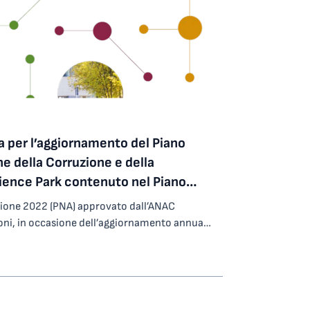
ica, direttore generale di Area Science Park–
tere strategico del Piano Triennale di
’Ente, che ritiene l’awareness sul tema della
importanza per aumentare la conoscenza sugli
rire l’adesione ai programmi di prevenzione”.
ionisti di ASUGI – Azienda Sanitaria
ntina. SCOPRI LA CAMPAGNA NASTRO BLU LILT
 per l’aggiornamento del Piano
ne della Corruzione e della
cience Park contenuto nel Piano
Organizzazione (PIAO) per il triennio
zione 2022 (PNA) approvato dall’ANAC
oni, in occasione dell’aggiornamento annuale
di Prevenzione della Corruzione e Trasparenza
ntegrato di Attività e Organizzazione (PIAO),
one pubblica finalizzate alla definizione di
asto alla corruzione. Nell’intento di favorire
di qualunque soggetto interessato e nella