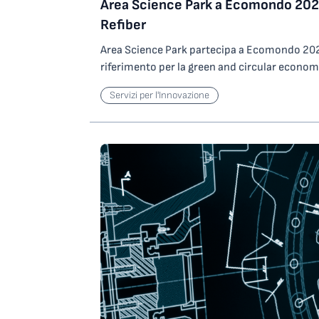
Area Science Park a Ecomondo 2023
professore ordinario di Psicologia Sociale pre
riprodurre le caratteristiche di una stanza di
Milano. I temi centrali del congresso sono l’a
Refiber
ustionati, consentendone il trasporto sicuro 
salute personale e la gestione della sindrome
ospedaliere. Grazie a questo risultato, la st
Area Science Park partecipa a Ecomondo 202
promozione di una sana e specifica alimentaz
l’accesso alla preselezione per il programma 
riferimento per la green and circular economy 
e come coadiuvante al riequilibrio dell’orga
internazionale Prospera Women. A candidare 
10 novembre 2023, per presentare i risultati 
uno studio per lo sviluppo di prodotti dedicat
manifestazione, in qualità di acceleratore di
Servizi per l'Innovazione
REFIBER. Ospitato da Innovando (Padiglione 
benessere”, realizzato nel Centro Ricerche tr
l’innovation hub di Confindustria Emilia Area
partner che sviluppa soluzioni per la gestio
ora indirizzati al consumo della colazione e 
Bologna.A conclusione dell’evento anche l’in
consumo dei rifiuti, il team del progetto REFI
condivideranno l’impiego dell’avena e della su
del team Enacuts Polimi del Politecnico di Mi
come il problema dell’abbandono della vetro
betaglucani, importante per il controllo del c
competizione Enacuts nazionale.«Possiamo a
opportunità, attraverso l’attivazione di nuove f
l’abbassamento dell’indice glicemico. I prodo
edizione di Startup Marathon è stata un suc
accompagnando la filiera nautica verso una m
caratterizzati da un alto contenuto di fibre p
Pillon, responsabile dell’ufficio Generazione
tutela dell’ambiente. Il giorno 9 novembre dal
alla salute dell’intestino e del microbioma e 
Park. «Non solo sotto il profilo quantitativo 
Gialla, Hall Sud) Area e Innovando organizzan
l’utilizzo di acidi grassi Omega 3 da fonti veget
infatti l’edizione con il maggior numero di i
“Un mare di vetroresina. Una prospettiva per 
lino. Durante il congresso vengono presentati 
sotto il profilo qualitativo. Le startup che h
durante la quale, esperti del settore discuter
progetto REAliSM: Regionalità ed Eco-circola
un campione rappresentativo del potenziale 
soluzioni che includono innovazioni tecnolo
contrastare la sindrome metabolica, che ha v
paese, un potenziale che Startup Marathon l
necessarie a superare la sfida per una nuova 
Centro Ricerche Dr. Schär con un’altra realtà 
appieno».«La finale ha confermato il valore d
delle imbarcazioni a fine vita. SCARICA IL
il Centro di Sperimentazione Laimburg. “Cre
una giuria altamente competente sui temi de