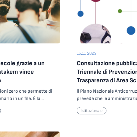
egionali dedicate alle
formativi – ricorda Anna Sir
inserito tra le azioni a carat
per identificare gli enti
Formazione del personale dell
to come “pilot”: il loro ruolo
salute pubblica di estrema 
tegrazione degli aspetti
atteggiamenti salutari e favo
limatici nei piani di governo
Tra i relatori diversi profess
o redazione e revisione. La
Universitaria Giuliano Iso
15.11.2023
ecole grazie a un
Consultazione pubblica
atakem vince
Triennale di Prevenzio
n
Trasparenza di Area S
Integrato di Attività e 
ioni zero che permette di
ll Piano Nazionale Anticorru
2024-2026
arlo in un file. È la
prevede che le amministrazi
 Catanzaro che si è
del proprio Piano Triennale 
Istituzionale
rathon 2023. Il contest per
(PTPCT) contenuto nel Piano I
redit e Fondazione
realizzino forme di consultazi
, con un evento ospitato
un’efficace strategia di contr
ste selezionate da una giuria
il più ampio coinvolgimento 