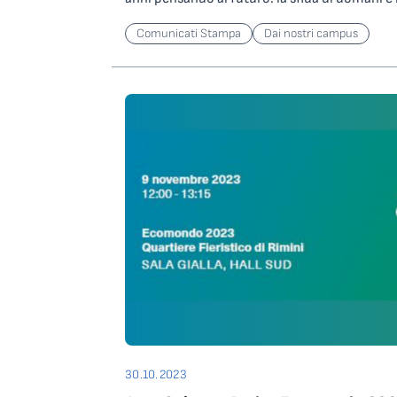
un sistema di immagazzinamento energetico 
Proprio a questa patologia è dedicato il congre
startup innovativa specializzata in intelligenza
Comunicati Stampa
Dai nostri campus
dell’alimentazione nella sindrome metabolica”
operatori economici a riconoscere in anticipo 
Science Park di Trieste. La ricetta dell’aziend
rapporti d’affari con aziende potenzialmente
dell’alimentazione specifica per combattere 
finanziariamente instabili. Ha sviluppato un 
diabolico che causa e caratterizza la sindr
misurare il livello di rischio di un’azienda a
sovrappeso, pressione alta, colesterolo, trigli
derivanti da frodi, riciclaggio, falsa fatturaz
norma- è imperniata, ancora una volta, sulla
fraudolenta.La finale dell’edizione 2023 è sta
problematica estesa, quella della sindrome 
nella storia del contest, nato nel 2020. Per tu
che ad essere colpito è il 40% della popolazione
del percorso, l’evento ha rappresentato un’oc
meeting scientifico riunisce i massimi esperti 
networking con imprenditori e investitori, c
provenienti da Italia e Germania, tra cui il pr
durante la sessione di pitch e poi in session
direttore UOC di Dietetica e Nutrizione Clin
finaliste.Durante la finale è intervenuta anch
Sanitario di Bolzano, la professoressa Simona 
maggioranza femminile di Startup Marathon 
nutrizione clinica presso l’Università degli St
durante il Digital Day dello scorso 27 ottobre 
dell’Obesity Unit presso IRCCS Auxologico ed 
le 35 imprese pre-selezionate, sono state indiv
Michalsen, dell’Institut für Sozialmedizin, E
di Bioverse, che produce apparecchiature el
Gesundheitsökonomie presso Charité – Unive
operare in contesti di emergenza e a basse ri
30.10.2023
la professoressa Patrizia Catellani, direttore 
sviluppato Corax, un dispositivo trasportabil