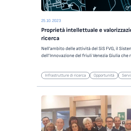
12.00 – 13.15 TAVOLA ROTONDA “Un mare di v
nella promozione della salute attraverso un mig
commenta Renzo Chervatin, responsabile svil
per una nautica sostenibile” Sala Gialla, Hal
l’alimentazione gioca un ruolo cruciale. Ci i
Nord Est. «Come UniCredit siamo molto soddisf
Guaiana – Project Manager Programma REFIB
fornire soluzioni, bilanciate dal punto di vist
questa quarta edizione della Startup Maratho
25.10.2023
Christian Zingaro – Sales Director, Innovand
grado di rispondere alle esigenze di salute de
visto anche l’evento in presenza presso la nos
Proprietà intellettuale e valorizzazi
Direttrice generale, APER Eco-organisme ba
la loro quotidianità – commenta la Dottores
finale. Il progetto è una conferma di come l’
Diani – Ricercatore – Politecnico di Milano 
ricerca
Director of Global Research & Development d
la chiave per creare valore per l’intero siste
Studio Legale Sorrentino MODERATORE Vittor
nell’Area Science Park di Trieste – La gestio
imprese che hanno obiettivi di crescita e di
Nell’ambito delle attività del SiS FVG, il Sist
GEA Agency
può non essere semplice, ecco perché stiamo 
per le startup nel loro percorso di crescita, e
dell’Innovazione del friuli Venezia Giulia che
prodotti in grado di integrare e aiutare nel
dell’innovazione a supporto delle startup st
ricerca e innovazione regionali, Area Science 
alimentare bilanciato”.
vogliamo essere parte attiva di questo proce
CLab dell’Università di Trieste promuove un c
partecipazione, in qualità di partner, alla St
Infrastrutture di ricerca
Opportunità
Servi
della proprietà intellettuale e della valorizzaz
dimostrazione concreta di ciò. Aver riunito 
ricerca. Dedicati in particolare a docenti e ri
valore è per noi motivo di grande soddisfazio
aperti a tutti gli interessati, i seminari si sv
tante imprese ed investitori partecipanti, ta
dell’Università degli Studi di Trieste, in via F
vincente e sfidante per chi vuole investire ne
Militare). Si inizia giovedì 26 ottobre 2023 all
sottolinea Gianni Potti Presidente di Fondaz
incontri dal titolo “Panoramica Proprietà inte
DIGITALmeet. «Un’occasione imperdibile che 
e che avrà come relatore Giulio Selvazzo, 
Marathon uno dei principali appuntamenti ital
Affairs di GLP Intellectual Property Office. S