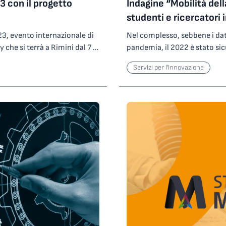
 con il progetto
Indagine “Mobilità de
sso l’Università Cattolica di
 terapia intensiva per pazienti
ttenzione responsabile alla
studenti e ricercatori
verso le strutture
 metabolica attraverso la
artup ha così guadagnato
3, evento internazionale di
Nel complesso, sebbene i dati
ione con finalità preventiva
di accelerazione
che si terrà a Rimini dal 7 al
pandemia, il 2022 è stato sic
nismo. Dr. Schär presenta
Bioverse alla
ottenuti con il progetto
internazionale incoming ha r
i alla “malattia del
 impresa, è stato Almacube,
Servizi per l'Innovazione
D2, Stand 104) azienda
Paesi extra europei, particol
iestino. Questi prodotti – per
 Centro e Università di
ne post-produzione e post-
all’emergenza sanitaria. Que
agli snack di metà giornata –
tervento di presentazione
BER illustrerà al pubblico
Conoscenza”, l’indagine annu
a salutare fibra di
lano, vincitore della
resina possa trasformarsi in
2005 raccoglie i principali da
olesterolo e per
ffermare che la quarta
iliere di riciclo,
istituzioni di ricerca partner
tti, inoltre, saranno
cesso», afferma Roberto
aggiore sostenibilità e
ricercatori e studenti stranier
rebiotiche per contribuire
 d’impresa di Area Science
le 12.00 alle 13.15 (Sala
università e conservatori part
si distingueranno per
– quella di quest’anno è stata
o inoltre la Tavola Rotonda
incoming e outgoing, le differ
ali quali, in particolare, il
scrizioni – ma soprattutto
una nautica sostenibile”,
di origine. L’edizione 2023 
anche gli esiti del
anno partecipato sono infatti
anno delle attuali barriere e
per gli studenti e all’anno 20
rità in Alimenti per
di innovazione del nostro
ghe e revisioni normative
di due anni dall’inizio della
isto la collaborazione del
avora per sviluppare
gestione della vetroresina
in particolare per quanto rig
eccellente dell’Alto Adige,
elle startup selezionate da
 PROGRAMMA 9 novembre 2023,
che dei ricercatori e docenti
diamo nella prevenzione e
ll’innovazione»,