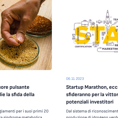
tore, a partire da una rosa
consapevolezza che qualsivog
 34 tra incubatori,
rendere più efficace l’azione
tive nei settori
Science Park invita tutti i por
y, dell’agritech, della
collaboratori, operatori pubbl
si sono contese l’accesso al
ecc.) a presentare proposte d
ab. Ad aggiudicarsi la
al Piano Triennale di Prevenz
l’innovation hub
Science Park attualmente in 
ecnologia in grado di
utilizzando il modulo pubblica
 loro time-to-market: si
modulo, compilato in tutte le
tizzato e a emissioni zero
Responsabile per la Prevenzi
mico e trasformarlo in un file
(RPCT) alla casella di posta
e istantaneamente
alla PEC: protocollo@pec.are
06.11.2023
candidata al contest
editabile Informativa sulla p
uore pulsante
Startup Marathon, ecco 
n-off dell’Università di
Prevenzione della Corruzione
ioni per la produzione di
attualmente in vigore. Non sa
e la sfida della
sfideranno per la vitto
olizzatori ad alta efficienza
cui contenuto sia: a carattere generale o indeterminato, dal quale non si
potenziali investitori
mi fotosintetici artificiali
evinca chiaramente il conten
ggiamenti per i suoi primi 20
Dal sistema di riconoscimento oculare a distanza al sistema per la produzione di idrogeno verde, passando per soluzioni in grado di ottimizzare le risorse nelle filiere agricole. Sono alcune delle innovazioni proposte dalle finaliste dell’edizione 2023 di Startup Marathon, la quarta, che il prossimo 14 novembre nella sede di UniCredit di Verona si contenderanno la vittoria finale, in quello che sarà il primo evento fisico nella storia della manifestazione. In palio, per la vincitrice, c’è l’accesso al programma di accelerazione UniCredit Start Lab e la preselezione per il programma di internazionalizzazione Primo Innovare, che si svolge negli Stati Uniti. Le 10 finaliste, attive in settori come l’intelligenza artificiale e la cybersecurity, la robotica, il biomedicale e l’agritech, sono state selezionate durante il Digital Day del 27 ottobre dal comitato scientifico della manifestazione, presieduto da Mariarosa Trolese, Board Member dell’Italian Business Angels Network (IBAN). All’evento, organizzato nell’ambito del DigitalMEET, avevano partecipato 35 realtà individuate tra le 61 che sono state candidate da incubatori e acceleratori di impresa da tutta Italia.Oltre a contendersi la vittoria finale, le finaliste avranno la possibilità di presentare la propria azienda di fronte a una platea di imprenditori e investitori. La startup vincitrice parteciperà all’edizione 2024 del programma di accelerazione UniCredit Start Lab e sarà preselezionata per prendere parte al programma di internazionalizzazione Primo Innovare. La seconda e la terza classificata saranno inserite tra le preselezionate per prendere parte alla missione nazionale al CES di Las Vegas, la più importante fiera al mondo dedicata all’innovazione e alle nuove tecnologie.Sempre durante il Digital Day è stato conferito il premio che Startup Marathon riserva alla migliore startup a maggioranza femminile. Ad aggiudicarselo è stata Bioverse, azienda che produce apparecchiature elettromedicali progettate per operare in contesti di emergenza e a basse risorse. Il team, formato da Caterina Giuliani (Ceo), Barbara Tommassini (Cto) e Franco Pradelli (Clinical investigator), ha sviluppato Corax, un dispositivo trasportabile e a basso costo in grado di riprodurre le caratteristiche di una stanza di terapia intensiva per pazienti ustionati, consentendone il trasporto sicuro verso le strutture ospedaliere. L’azienda, nata a Bologna nel 2020 con un brevetto in fase di certificazione, ha così guadagnato l’accesso alla preselezione per il programma di accelerazione internazionale Prospera Women. «Sono due gli elementi di soddisfazione legati a questa edizione», afferma Roberto Pillon, responsabile dell’ufficio Generazione d’impresa di Area Science Park. «Il primo riguarda la quantità: non avevamo mai ricevuto così tante candidature, segno che la manifestazione sta crescendo e si sta allargando a tutto il territorio nazionale. Il secondo, ancora più importante, è relativo alla qualità delle startup che hanno partecipato, a testimonianza di quanto sia vitale l’ecosistema italiano dell’innovazione».«Siamo molto soddisfatti come UniCredit per il risultato di questa prima parte della Startup Marathon che ha portato alla selezione di 10 startup innovative ad alto potenziale che si presenteranno alla finale del 14 novembre a Verona», dichiara Renzo Chervatin, responsabile sviluppo territori UniCredit Nord Est. «Il progetto ha l’ambizione di evidenziare come l’open innovation possa essere la chiave per creare valore per l’intero sistema economico e sociale: per le imprese che hanno obiettivi di crescita e di posizionamento sul mercato, per le startup nel loro percorso di crescita e per l’ecosistema dell’innovazione a supporto delle startup stesse. Come UniCredit vogliamo essere parte attiva di questo processo e crediamo che la partecipazione, in qualità di partner, alla Startup Marathon sia una dimostrazione concreta di ciò. Aver riunito un ecosistema di così grande valore è per noi motivo di grande soddisfazione».«Tante startup in gara, tante imprese ed investitori partecipanti, tanto interesse per una formula vincente e sfidante per chi vuole investire nell’innovazione», commenta Gianni Potti, presidente di Fondazione Comunica e founder di DIGITALmeet. «Un’occasione imperdibile che ha fatto di Startup Marathon uno dei principali appuntamenti italiani del settore, in perfetta s
i. È attiva nello sviluppo di
contrasto con la normativa na
è la sindrome metabolica.