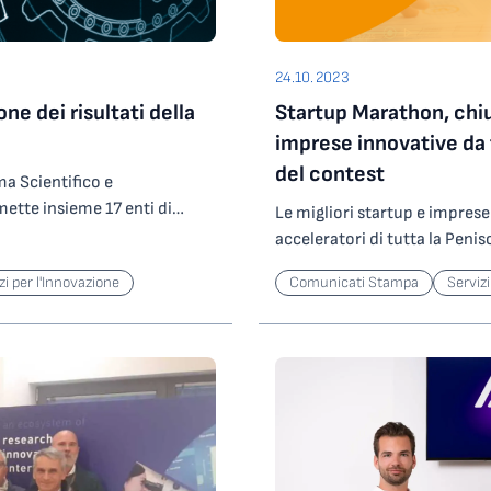
etroresina. Una prospettiva
degli studenti iscritti presso
liore “stile di vita” in cui
uppo territori UniCredit
l Sud RELATORI Marcello
iscrizioni ai corsi di Universi
mpegniamo, quindi, per
atti per il risultato di
ER, Area Science Park
nell’anno accademico 2021/2
a nutrizionale e gustose, in
n che per la prima volta ha
24.10.2023
o Srl Ivana Lazarevic –
1.200 studenti, sono rimaste 
lle persone e di semplificare
tra sede di Verona per la
one dei risultati della
Startup Marathon, chiu
teaux de plaisance Marco
iscritti, infatti, sono 36.459
sa Virna Cerne, Senior
open innovation possa essere
Silvia Sorrentino – Avvocato,
stranieri che è rimasta al 6%
imprese innovative da t
el Dr. Schär R&D Centre sito
ma economico e sociale: per le
io Oreggia – Direttore –
percentuale di studentesse is
del contest
ne della sindrome metabolica
 posizionamento sul mercato,
ema Scientifico e
regionali rimane ancora invar
finalizzando una linea di
 per l’ecosistema
 mette insieme 17 enti di
Le migliori startup e imprese
ed è rappresentata soprattut
 mantenimento di un regime
esse. Come UniCredit
Park in collaborazione con il
acceleratori di tutta la Penis
e Sociali. Il numero di studen
sso e crediamo che la
iclo di seminari sui temi
investitori e specialisti del 
provenienti da Università e i
artup Marathon sia una
zi per l'Innovazione
Comunicati Stampa
Servizi
ione dei risultati della
selezionate per partecipare a
periodo di studio in regione, 
un ecosistema di così grande
cercatori dell’ateneo, ma
27 ottobre, da cui emergerann
rispetto all’anno precedente,
ne».«Tante startup in gara,
olgeranno presso il CLab
contest promosso da Area Sc
inoltre equamente suddiviso 
nto interesse per una formula
. Severo, 40 (Ex Ospedale
Comunica. L’evento avrà inizio
dunque indice della ripresa d
ll’innovazione»,
e ore 14.00 con il primo di tre
programma di DIGITALmeet e 
anni dall’inizio della pandemi
ione Comunica e founder di
llettuale e Statistiche IPRs”,
Durante il pomeriggio sarann
regionali che hanno trascorso
ha fatto di Startup
Communication and Corporate
presentazione delle 35 startu
programma di scambio (mobil
iani del settore, in perfetta
elvazzo ha lunga esperienza
iscritte al contest dagli incu
aumento, passando da 474 a 1