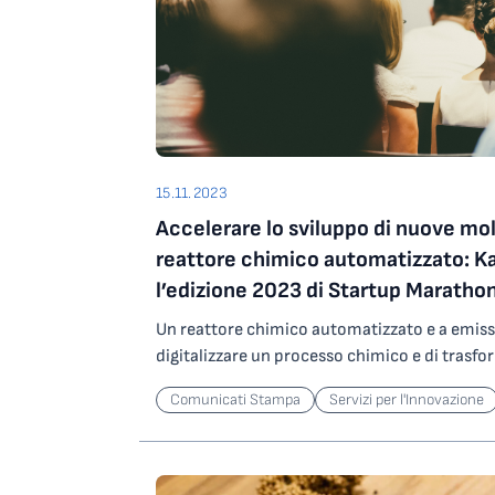
politici e specifiche voci nei bilanci locali e r
misure da mettere in atto. Il progetto mira anche a raggiungere potenziali
decisori politici e funzionari/tecnici delle PA 
territoriali interessati a partecipare al proget
sarà quello di testare la metodologia per l’in
energetici e di adattamento ai cambiamenti c
del territorio, ottenendo un supporto nella lor
15.11.2023
registrazione della sessione è disponibile qui.
Accelerare lo sviluppo di nuove mol
reattore chimico automatizzato: K
l’edizione 2023 di Startup Maratho
Un reattore chimico automatizzato e a emiss
digitalizzare un processo chimico e di trasform
tecnologia innovativa di Katakem, startup di
Comunicati Stampa
Servizi per l'Innovazione
aggiudicata il primo premio della Startup Ma
startup promosso da Area Science Park, UniC
Comunica si è concluso martedì 14 novembre
nella sede UniCredit di Verona. Dieci le finali