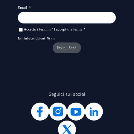
sostenibilità. Tra i vincitori delle passate edizioni ci
sono Soundsafe Care, spin-off della Scuola Superiore
Sant’Anna di Pisa che combina robotica e ultrasuoni per il
trattamento non invasivo dei tumori, Katakem, spin-off
dell’Università di Catanzaro che accelera lo sviluppo di nuove
molecole, CAEmate, realtà che ha sviluppato un software per
la manutenzione predittiva delle infrastrutture, Aisent, che
fornisce servizi basati su AI, machine learning e computer
vision, e M2Test, spin-off dell’Università di Trieste che ha
creato un innovativo metodo di diagnosi per l’osteoporosi.
Seguici sui social