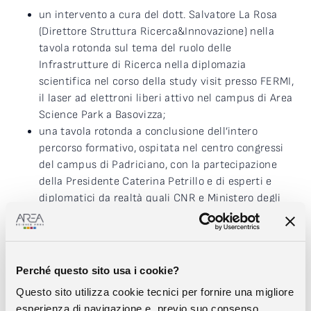
un intervento a cura del dott. Salvatore La Rosa
(Direttore Struttura Ricerca&Innovazione) nella
tavola rotonda sul tema del ruolo delle
Infrastrutture di Ricerca nella diplomazia
scientifica nel corso della study visit presso FERMI,
il laser ad elettroni liberi attivo nel campus di Area
Science Park a Basovizza;
una tavola rotonda a conclusione dell’intero
percorso formativo, ospitata nel centro congressi
del campus di Padriciano, con la partecipazione
della Presidente Caterina Petrillo e di esperti e
diplomatici da realtà quali CNR e Ministero degli
Affari Esteri e della Cooperazione Internazionale.
Per Caterina Petrillo, infatti,
“Trieste, per la sua storia,
per la sua collocazione geografica e per la
Perché questo sito usa i cookie?
concentrazione di istituzioni scientifiche di rilevanza
internazionale che ospita, è il luogo ideale in cui
Questo sito utilizza cookie tecnici per fornire una migliore
organizzare una scuola di diplomazia scientifica, uno
esperienza di navigazione e, previo suo consenso,