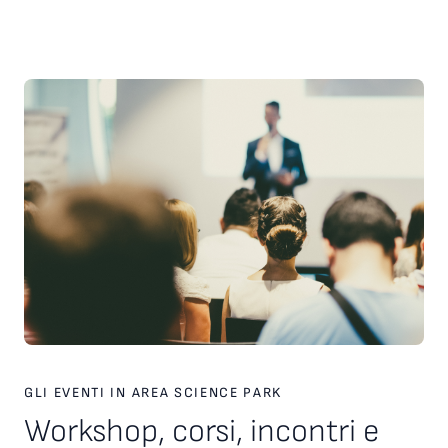
scelte strategiche. Inoltre, è stato presentato il nuovo
servizio personalizzato, attivo dal 2026, finalizzato a favorire
l’incontro tra tecnologie, investitori e partner industriali,
attraverso una piattaforma europea dedicata. Ampio spazio
anche al racconto di esperienze imprenditoriali concrete. In
particolare, è stata condivisa la testimonianza di Paolo Ganis,
CEO di Vitesy, realtà nata a Pordenone che in otto anni ha
costruito un percorso di crescita internazionale fondato su
innovazione, capacità di esecuzione e visione
imprenditoriale. Vitesy rappresenta un esempio concreto di
come una startup deep tech possa crescere, scalare e
competere sui mercati globali, partendo da un territorio e
valorizzando competenze, tecnologie e opportunità offerte
dagli ecosistemi dell’innovazione. Creare le condizioni perché
altre imprese possano intraprendere percorsi di crescita
simili è una delle sfide che Area Science Park intende
contribuire a raccogliere, rafforzando il proprio ruolo a
supporto dello sviluppo tecnologico, dell’innovazione e della
competitività delle imprese in Europa.
GLI EVENTI IN AREA SCIENCE PARK
Workshop, corsi, incontri e