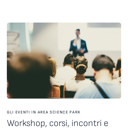
scelte strategiche. Inoltre, è stato presentato il nuovo
servizio personalizzato, attivo dal 2026, finalizzato a favorire
l’incontro tra tecnologie, investitori e partner industriali,
attraverso una piattaforma europea dedicata. Ampio spazio
anche al racconto di esperienze imprenditoriali concrete. In
particolare, è stata condivisa la testimonianza di Paolo Ganis,
CEO di Vitesy, realtà nata a Pordenone che in otto anni ha
costruito un percorso di crescita internazionale fondato su
innovazione, capacità di esecuzione e visione
imprenditoriale. Vitesy rappresenta un esempio concreto di
come una startup deep tech possa crescere, scalare e
competere sui mercati globali, partendo da un territorio e
valorizzando competenze, tecnologie e opportunità offerte
dagli ecosistemi dell’innovazione. Creare le condizioni perché
altre imprese possano intraprendere percorsi di crescita
simili è una delle sfide che Area Science Park intende
contribuire a raccogliere, rafforzando il proprio ruolo a
supporto dello sviluppo tecnologico, dell’innovazione e della
competitività delle imprese in Europa.
GLI EVENTI IN AREA SCIENCE PARK
Workshop, corsi, incontri e