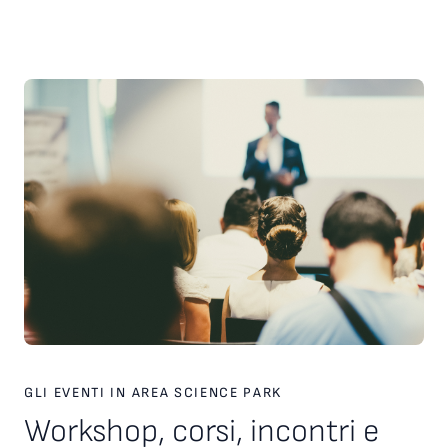
scelte strategiche. Inoltre, è stato presentato il nuovo
servizio personalizzato, attivo dal 2026, finalizzato a favorire
l’incontro tra tecnologie, investitori e partner industriali,
attraverso una piattaforma europea dedicata. Ampio spazio
anche al racconto di esperienze imprenditoriali concrete. In
particolare, è stata condivisa la testimonianza di Paolo Ganis,
CEO di Vitesy, realtà nata a Pordenone che in otto anni ha
costruito un percorso di crescita internazionale fondato su
innovazione, capacità di esecuzione e visione
imprenditoriale. Vitesy rappresenta un esempio concreto di
come una startup deep tech possa crescere, scalare e
competere sui mercati globali, partendo da un territorio e
valorizzando competenze, tecnologie e opportunità offerte
dagli ecosistemi dell’innovazione. Creare le condizioni perché
altre imprese possano intraprendere percorsi di crescita
simili è una delle sfide che Area Science Park intende
contribuire a raccogliere, rafforzando il proprio ruolo a
supporto dello sviluppo tecnologico, dell’innovazione e della
competitività delle imprese in Europa.
GLI EVENTI IN AREA SCIENCE PARK
Workshop, corsi, incontri e