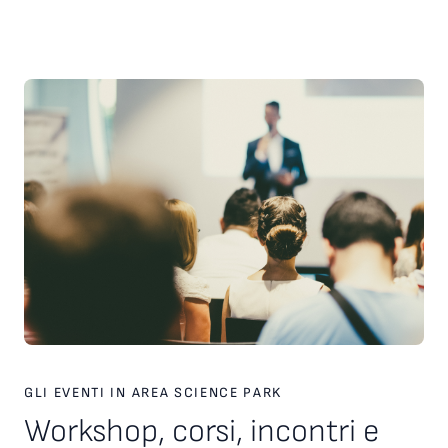
scelte strategiche. Inoltre, è stato presentato il nuovo
servizio personalizzato, attivo dal 2026, finalizzato a favorire
l’incontro tra tecnologie, investitori e partner industriali,
attraverso una piattaforma europea dedicata. Ampio spazio
anche al racconto di esperienze imprenditoriali concrete. In
particolare, è stata condivisa la testimonianza di Paolo Ganis,
CEO di Vitesy, realtà nata a Pordenone che in otto anni ha
costruito un percorso di crescita internazionale fondato su
innovazione, capacità di esecuzione e visione
imprenditoriale. Vitesy rappresenta un esempio concreto di
come una startup deep tech possa crescere, scalare e
competere sui mercati globali, partendo da un territorio e
valorizzando competenze, tecnologie e opportunità offerte
dagli ecosistemi dell’innovazione. Creare le condizioni perché
altre imprese possano intraprendere percorsi di crescita
simili è una delle sfide che Area Science Park intende
contribuire a raccogliere, rafforzando il proprio ruolo a
supporto dello sviluppo tecnologico, dell’innovazione e della
competitività delle imprese in Europa.
GLI EVENTI IN AREA SCIENCE PARK
Workshop, corsi, incontri e