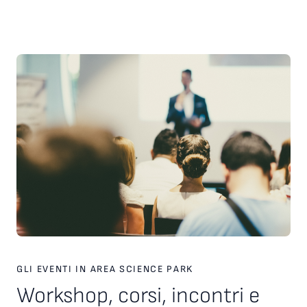
scelte strategiche. Inoltre, è stato presentato il nuovo
servizio personalizzato, attivo dal 2026, finalizzato a favorire
l’incontro tra tecnologie, investitori e partner industriali,
attraverso una piattaforma europea dedicata. Ampio spazio
anche al racconto di esperienze imprenditoriali concrete. In
particolare, è stata condivisa la testimonianza di Paolo Ganis,
CEO di Vitesy, realtà nata a Pordenone che in otto anni ha
costruito un percorso di crescita internazionale fondato su
innovazione, capacità di esecuzione e visione
imprenditoriale. Vitesy rappresenta un esempio concreto di
come una startup deep tech possa crescere, scalare e
competere sui mercati globali, partendo da un territorio e
valorizzando competenze, tecnologie e opportunità offerte
dagli ecosistemi dell’innovazione. Creare le condizioni perché
altre imprese possano intraprendere percorsi di crescita
simili è una delle sfide che Area Science Park intende
contribuire a raccogliere, rafforzando il proprio ruolo a
supporto dello sviluppo tecnologico, dell’innovazione e della
competitività delle imprese in Europa.
GLI EVENTI IN AREA SCIENCE PARK
Workshop, corsi, incontri e