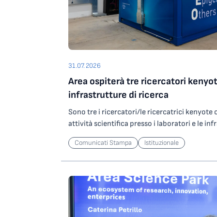
31.07.2026
Area ospiterà tre ricercatori kenyot
infrastrutture di ricerca
Sono tre i ricercatori/le ricercatrici kenyot
attività scientifica presso i laboratori e le inf
Science Park grazie a un contributo del Minist
Comunicati Stampa
Istituzionale
Ricerca che l’Ente ha ottenuto partecipando
nell’ambito degli investimenti del PNRR. In par
ricercatori/ricercatrici selezionati saranno os
potranno svolgere attività di ricerca presso
altamente specializzata per lo studio di agen
operando su ORFEO, centro per il calcolo ad a
Science Park. Le attività riguarderanno lo sv