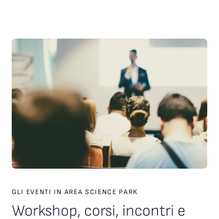
scelte strategiche. Inoltre, è stato presentato il nuovo
servizio personalizzato, attivo dal 2026, finalizzato a favorire
l’incontro tra tecnologie, investitori e partner industriali,
attraverso una piattaforma europea dedicata. Ampio spazio
anche al racconto di esperienze imprenditoriali concrete. In
particolare, è stata condivisa la testimonianza di Paolo Ganis,
CEO di Vitesy, realtà nata a Pordenone che in otto anni ha
costruito un percorso di crescita internazionale fondato su
innovazione, capacità di esecuzione e visione
imprenditoriale. Vitesy rappresenta un esempio concreto di
come una startup deep tech possa crescere, scalare e
competere sui mercati globali, partendo da un territorio e
valorizzando competenze, tecnologie e opportunità offerte
dagli ecosistemi dell’innovazione. Creare le condizioni perché
altre imprese possano intraprendere percorsi di crescita
simili è una delle sfide che Area Science Park intende
contribuire a raccogliere, rafforzando il proprio ruolo a
supporto dello sviluppo tecnologico, dell’innovazione e della
competitività delle imprese in Europa.
GLI EVENTI IN AREA SCIENCE PARK
Workshop, corsi, incontri e