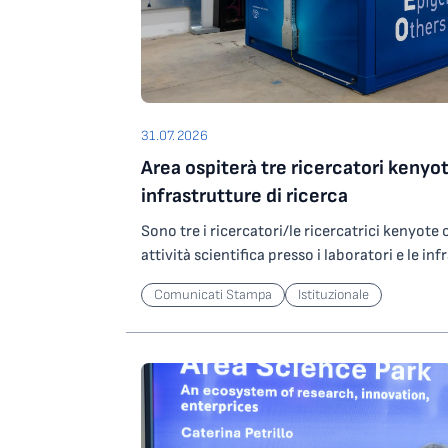
31.07.2026
Area ospiterà tre ricercatori kenyot
infrastrutture di ricerca
Sono tre i ricercatori/le ricercatrici kenyot
attività scientifica presso i laboratori e le inf
Science Park grazie a un contributo del Minist
Comunicati Stampa
Istituzionale
Ricerca che l’Ente ha ottenuto partecipando
nell’ambito degli investimenti del PNRR. In par
ricercatori/ricercatrici selezionati saranno os
potranno svolgere attività di ricerca presso
altamente specializzata per lo studio di agen
operando su ORFEO, centro per il calcolo ad a
Science Park. Le attività riguarderanno lo sv