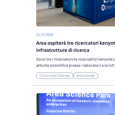
31.07.2026
Area ospiterà tre ricercatori kenyot
infrastrutture di ricerca
Sono tre i ricercatori/le ricercatrici kenyot
attività scientifica presso i laboratori e le inf
Science Park grazie a un contributo del Minist
Comunicati Stampa
Istituzionale
Ricerca che l’Ente ha ottenuto partecipando
nell’ambito degli investimenti del PNRR. In par
ricercatori/ricercatrici selezionati saranno os
potranno svolgere attività di ricerca presso
altamente specializzata per lo studio di agen
operando su ORFEO, centro per il calcolo ad a
Science Park. Le attività riguarderanno lo sv