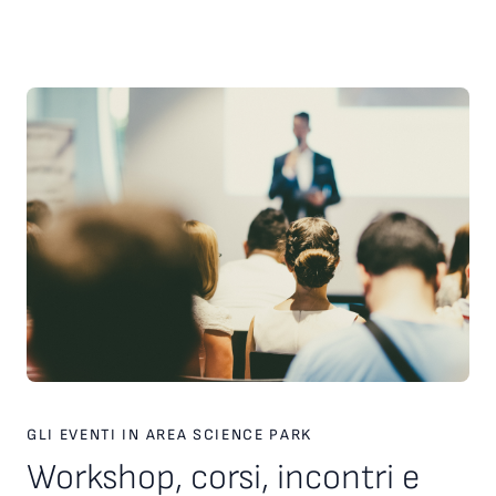
scelte strategiche. Inoltre, è stato presentato il nuovo
servizio personalizzato, attivo dal 2026, finalizzato a favorire
l’incontro tra tecnologie, investitori e partner industriali,
attraverso una piattaforma europea dedicata. Ampio spazio
anche al racconto di esperienze imprenditoriali concrete. In
particolare, è stata condivisa la testimonianza di Paolo Ganis,
CEO di Vitesy, realtà nata a Pordenone che in otto anni ha
costruito un percorso di crescita internazionale fondato su
innovazione, capacità di esecuzione e visione
imprenditoriale. Vitesy rappresenta un esempio concreto di
come una startup deep tech possa crescere, scalare e
competere sui mercati globali, partendo da un territorio e
valorizzando competenze, tecnologie e opportunità offerte
dagli ecosistemi dell’innovazione. Creare le condizioni perché
altre imprese possano intraprendere percorsi di crescita
simili è una delle sfide che Area Science Park intende
contribuire a raccogliere, rafforzando il proprio ruolo a
supporto dello sviluppo tecnologico, dell’innovazione e della
competitività delle imprese in Europa.
GLI EVENTI IN AREA SCIENCE PARK
Workshop, corsi, incontri e