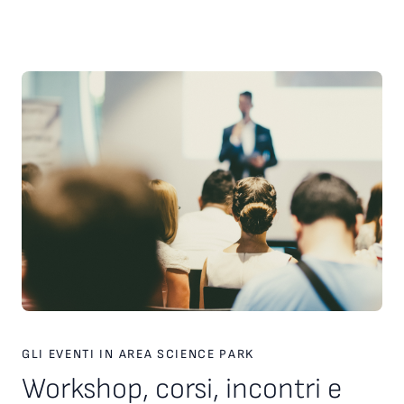
scelte strategiche. Inoltre, è stato presentato il nuovo
servizio personalizzato, attivo dal 2026, finalizzato a favorire
l’incontro tra tecnologie, investitori e partner industriali,
attraverso una piattaforma europea dedicata. Ampio spazio
anche al racconto di esperienze imprenditoriali concrete. In
particolare, è stata condivisa la testimonianza di Paolo Ganis,
CEO di Vitesy, realtà nata a Pordenone che in otto anni ha
costruito un percorso di crescita internazionale fondato su
innovazione, capacità di esecuzione e visione
imprenditoriale. Vitesy rappresenta un esempio concreto di
come una startup deep tech possa crescere, scalare e
competere sui mercati globali, partendo da un territorio e
valorizzando competenze, tecnologie e opportunità offerte
dagli ecosistemi dell’innovazione. Creare le condizioni perché
altre imprese possano intraprendere percorsi di crescita
simili è una delle sfide che Area Science Park intende
contribuire a raccogliere, rafforzando il proprio ruolo a
supporto dello sviluppo tecnologico, dell’innovazione e della
competitività delle imprese in Europa.
GLI EVENTI IN AREA SCIENCE PARK
Workshop, corsi, incontri e