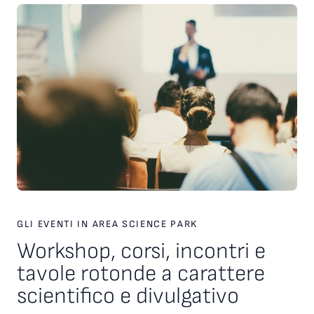
Università di Udine, SISSA e Comune di Trieste, nell’ambito
del protocollo Trieste Città della Conoscenza. A valutare i
concorrenti una giuria composta da Nicola Bressi (Museo
Civico di Storia Naturale di Trieste), Vieri Candelise (Università
di Trieste), Giulia Casasole (SISSA) e Valeria Filì (Università di
Udine).
GLI EVENTI IN AREA SCIENCE PARK
Workshop, corsi, incontri e
tavole rotonde a carattere
scientifico e divulgativo