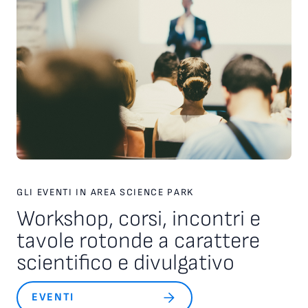
risonatori micromeccanici, una sorta di micro molle che
fungono da pixel. Quando investite dalle radiazioni terahertz,
le molle si scaldano cambiando frequenza. Il risultato è
un’immagine iperspettrale che rivela il “colore” della
radiazione emessa dalla pelle, che può essere associato allo
stato sano oppure malato delle cellule. Il team di Elettra si
occupa della progettazione dell’elettronica di controllo e di
acquisizione in grado di “ascoltare” in tempo reale i minimi
cambiamenti di frequenza delle micro molle. La sfida
principale nei prossimi quattro anni sarà sconfiggere
il rumore di fondo, che rischia di coprire i segnali debolissimi
emessi dalle cellule.
GLI EVENTI IN AREA SCIENCE PARK
Workshop, corsi, incontri e
tavole rotonde a carattere
scientifico e divulgativo
EVENTI