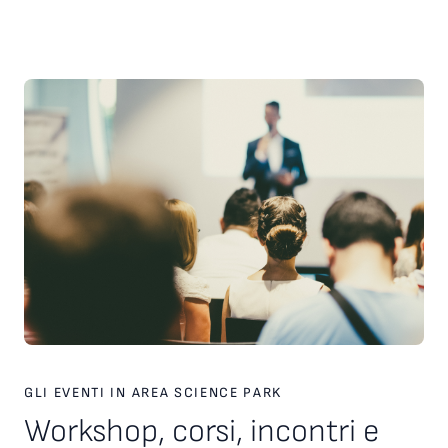
scelte strategiche. Inoltre, è stato presentato il nuovo
servizio personalizzato, attivo dal 2026, finalizzato a favorire
l’incontro tra tecnologie, investitori e partner industriali,
attraverso una piattaforma europea dedicata. Ampio spazio
anche al racconto di esperienze imprenditoriali concrete. In
particolare, è stata condivisa la testimonianza di Paolo Ganis,
CEO di Vitesy, realtà nata a Pordenone che in otto anni ha
costruito un percorso di crescita internazionale fondato su
innovazione, capacità di esecuzione e visione
imprenditoriale. Vitesy rappresenta un esempio concreto di
come una startup deep tech possa crescere, scalare e
competere sui mercati globali, partendo da un territorio e
valorizzando competenze, tecnologie e opportunità offerte
dagli ecosistemi dell’innovazione. Creare le condizioni perché
altre imprese possano intraprendere percorsi di crescita
simili è una delle sfide che Area Science Park intende
contribuire a raccogliere, rafforzando il proprio ruolo a
supporto dello sviluppo tecnologico, dell’innovazione e della
competitività delle imprese in Europa.
GLI EVENTI IN AREA SCIENCE PARK
Workshop, corsi, incontri e