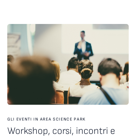
scelte strategiche. Inoltre, è stato presentato il nuovo
servizio personalizzato, attivo dal 2026, finalizzato a favorire
l’incontro tra tecnologie, investitori e partner industriali,
attraverso una piattaforma europea dedicata. Ampio spazio
anche al racconto di esperienze imprenditoriali concrete. In
particolare, è stata condivisa la testimonianza di Paolo Ganis,
CEO di Vitesy, realtà nata a Pordenone che in otto anni ha
costruito un percorso di crescita internazionale fondato su
innovazione, capacità di esecuzione e visione
imprenditoriale. Vitesy rappresenta un esempio concreto di
come una startup deep tech possa crescere, scalare e
competere sui mercati globali, partendo da un territorio e
valorizzando competenze, tecnologie e opportunità offerte
dagli ecosistemi dell’innovazione. Creare le condizioni perché
altre imprese possano intraprendere percorsi di crescita
simili è una delle sfide che Area Science Park intende
contribuire a raccogliere, rafforzando il proprio ruolo a
supporto dello sviluppo tecnologico, dell’innovazione e della
competitività delle imprese in Europa.
GLI EVENTI IN AREA SCIENCE PARK
Workshop, corsi, incontri e