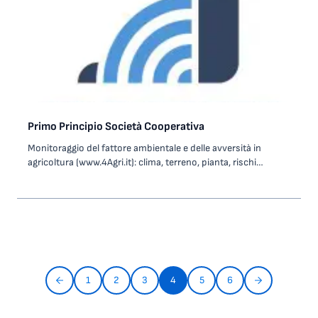
Primo Principio Società Cooperativa
Monitoraggio del fattore ambientale e delle avversità in
agricoltura (www.4Agri.it): clima, terreno, pianta, rischi
fitosanitari. Sistemi avanzati di monitoraggio, attuazione e
supporto alle decisioni in campo agricolo e di gestione del
rischio idrogeologico. Servizi ad hoc nel campo della Ricerca e
Sviluppo per l’Internet Of Things, Reti Wireless, Didattica
Innovativa e Formazione e Cooperazione Internazionale.
1
2
3
4
5
6