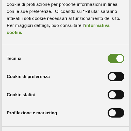
cookie di profilazione per proporle informazioni in linea
con le sue preferenze. Cliccando su “Rifiuta” saranno
attivati i soli cookie necessari al funzionamento del sito.
Per maggiori dettagli, può consultare l’
informativa
LIFT Srl
cookie.
Attività di R&S, consulenza avanzata e formazione nei settori
dell’ingegneria dei sistemi di trasporto, con particolare
attenzione alla circolazione ferroviaria, alla mobilità pedonale,
Selezione
alla pianificazione dei trasporti (pubblici e privati), alla
Tecnici
del
circolazione veicolare e al mobility management, integrando
consenso
modelli e metodi avanzati di analisi, simulazione e
ottimizzazione.
Cookie di preferenza
Cookie statici
Profilazione e marketing