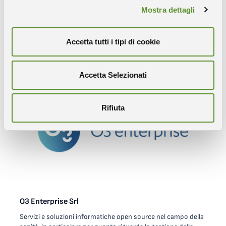
Mostra dettagli
modeFinance Srl
Agenzia di Rating Fintech specializzata nella valutazione del
rischio di credito delle aziende e banche. modeFinance ha
Accetta tutti i tipi di cookie
sviluppato il modello di rating innovativo MORE (Multi
Obijective Rating Evaluation) che integra teoria finanziaria,
analisi statistica e accurati metodi numerici finalizzato
Accetta Selezionati
all’analisi del rischio di credito.
Rifiuta
O3 Enterprise Srl
Servizi e soluzioni informatiche open source nel campo della