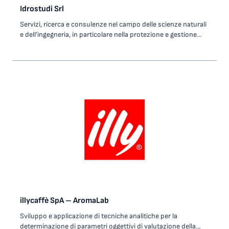
Idrostudi Srl
Servizi, ricerca e consulenze nel campo delle scienze naturali
e dell’ingegneria, in particolare nella protezione e gestione
della risorsa acqua. R&D per l’ottimizzazione della gestione
dell’acqua e la protezione idraulica del territorio.
Progettazione ambientale e idraulica, di reti idriche e fognarie,
monitoraggio smart in real-time, gestione perdite idriche e
pressioni, acque parassite, modellazione numerica mono e
multi dimensionale di reti, corpi idrici e aree allagabili,
modellazione fisica in scala interazione corsi d’acqua –
manufatti, studi idrologici idrogeologici, rilievo e GIS.
illycaffè SpA – AromaLab
Sviluppo e applicazione di tecniche analitiche per la
determinazione di parametri oggettivi di valutazione della