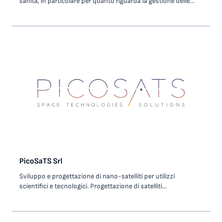
sanità, in particolare per quanto riguarda la gestione delle
immagini biomediche e dati clinici (video, ECG, referti medici).
Le principali linee di attività riguardano: Gestione flusso
radiologico di centri privati e gruppi di cliniche in un contesto
cloud Gestione del flusso di screening mammografico per
strutture ospedaliere.
PicoSaTS Srl
Sviluppo e progettazione di nano-satelliti per utilizzi
scientifici e tecnologici. Progettazione di satelliti
miniaturizzati ad altissime prestazioni in grado di trasmettere
dati a velocità molto elevate con applicazioni nel settore delle
telecomunicazioni e nel monitoraggio dell’ambiente.