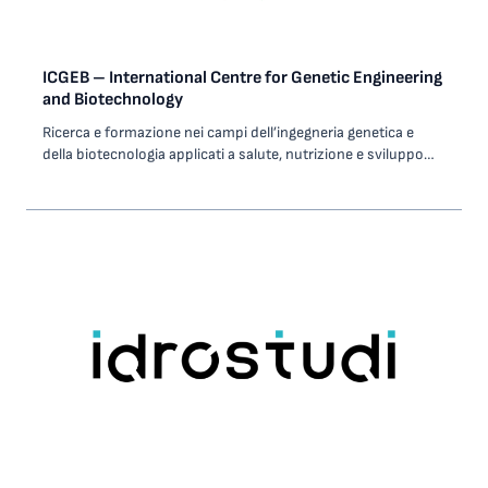
ICGEB – International Centre for Genetic Engineering
and Biotechnology
Ricerca e formazione nei campi dell’ingegneria genetica e
della biotecnologia applicati a salute, nutrizione e sviluppo
agricolo e industriale. ICGEB fornisce un ambiente scientifico
di alto livello internazionale per la ricerca avanzata e
l’istruzione nel campo delle biotecnologie per gli oltre 60 Stati
membri. Collabora con altre organizzazioni multilaterali,
diffonde informazioni relative alla biosicurezza, alla bioetica,
promuove l’informazione scientifica.