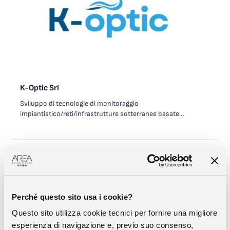
K-Optic Srl
Sviluppo di tecnologie di monitoraggio
impiantistico/reti/infrastrutture sotterranee basate
sull’utilizzo di fibre ottiche. La startup è nata con la volontà di
rispondere principalmente a due importanti esigenze del
mercato rappresentato dai gestori del Servizio Idrico
Integrato: il monitoraggio permanente delle reti di
acquedotto finalizzato all’individuazione delle perdite idriche
degli acquedotti e la mappatura temporanea delle acque
parassite in fognatura.
Perché questo sito usa i cookie?
Questo sito utilizza cookie tecnici per fornire una migliore
esperienza di navigazione e, previo suo consenso,