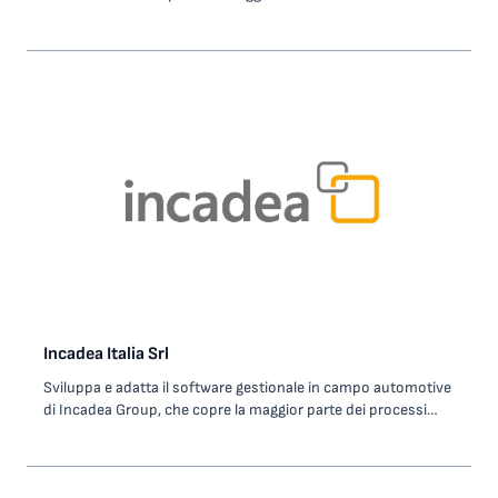
materia prima, il caffè verde. Studio dei precursori chimici del
gusto e dell’aroma del caffè nelle sue varie declinazioni:
tostato, bevanda e prodotti vari.
Incadea Italia Srl
Sviluppa e adatta il software gestionale in campo automotive
di Incadea Group, che copre la maggior parte dei processi
tipici di un concessionario/riparatore auto, moto o truck.
Offre inoltre servizi di Consulenza, Help Desk, Formazione e
Hosting per supportare la crescita dei propri clienti (dealer