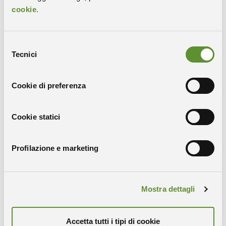
cookie.
Selezione
Tecnici
Unisciti a noi
del
consenso
LEGGI DI PIÙ
Cookie di preferenza
Contatti
Cookie statici
Per proposte di collaborazione e possibilità di
partenariato:
giuditta.delorenzo@areasciencepark.it
Profilazione e marketing
Team Unità di
Virologia
Mostra dettagli
Accetta tutti i tipi di cookie