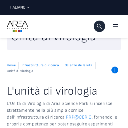
ITALIANO
Unità di virologia
Home
Infrastrutture di ricerca
Scienze della vita
Unità di virologia
L'unità di virologia
L’Unità di Virologia di Area Science Park si inserisce
strettamente nella più ampia cornice
dell’infrastruttura di ricerca
PRP@CERIC
, fornendo le
proprie competenze per poter eseguire esperimenti