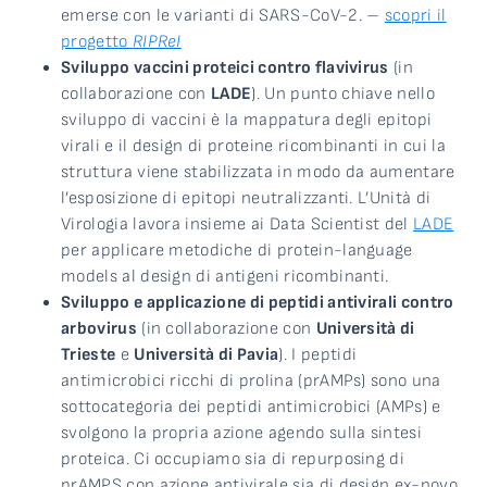
emerse con le varianti di SARS-CoV-2. –
scopri il
progetto
RIPReI
Sviluppo vaccini proteici contro flavivirus
(in
collaborazione con
LADE
). Un punto chiave nello
sviluppo di vaccini è la mappatura degli epitopi
virali e il design di proteine ricombinanti in cui la
struttura viene stabilizzata in modo da aumentare
l’esposizione di epitopi neutralizzanti. L’Unità di
Virologia lavora insieme ai Data Scientist del
LADE
per applicare metodiche di protein-language
models al design di antigeni ricombinanti.
Sviluppo e applicazione di peptidi antivirali contro
arbovirus
(in collaborazione con
Università di
Trieste
e
Università di Pavia
). I peptidi
antimicrobici ricchi di prolina (prAMPs) sono una
sottocategoria dei peptidi antimicrobici (AMPs) e
svolgono la propria azione agendo sulla sintesi
proteica. Ci occupiamo sia di repurposing di
prAMPS con azione antivirale sia di design ex-novo